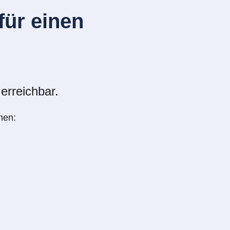
ür einen
erreichbar.
nen: