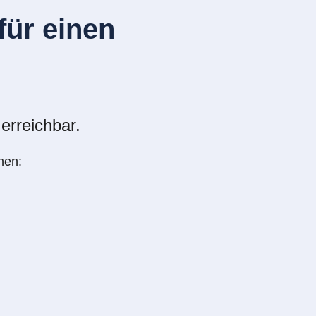
ür einen
erreichbar.
nen: